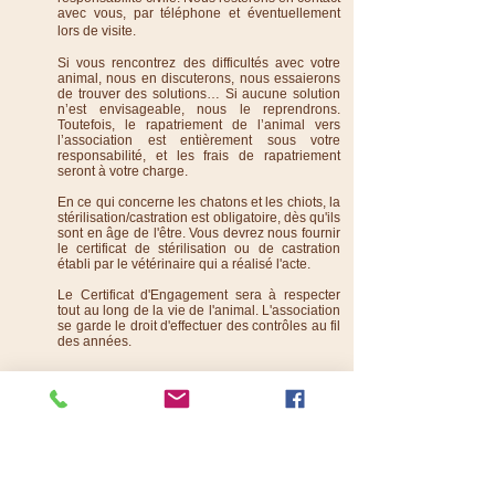
avec vous, par téléphone et éventuellement
lors de visite.
Si vous rencontrez des difficultés avec votre
animal, nous en discuterons, nous essaierons
de trouver des solutions… Si aucune solution
n’est envisageable, nous le reprendrons.
Toutefois, le rapatriement de l’animal vers
l’association est entièrement sous votre
responsabilité, et les frais de rapatriement
seront à votre charge.
En ce qui concerne les chatons et les chiots, la
stérilisation/castration est obligatoire, dès qu'ils
sont en âge de l'être. Vous devrez nous fournir
le certificat de stérilisation ou de castration
établi par le vétérinaire qui a réalisé l'acte.
Le Certificat d'Engagement sera à respecter
tout au long de la vie de l'animal. L'association
se garde le droit d'effectuer des contrôles au fil
des années.
TARIFS :
La participation financière demandée pour
adopter un animal couvre les frais vétérinaires
et de nourriture engagés durant le séjour de
l’animal au sein
du refuge ou
de sa famille
d’accueil. Elle sert également aux frais de