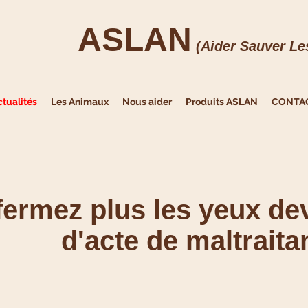
ASLAN
(Aider Sauver L
ctualités
Les Animaux
Nous aider
Produits ASLAN
CONTA
fermez plus les yeux de
d'acte de maltraita