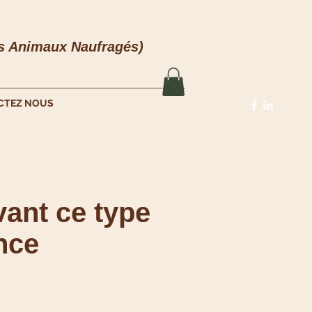
es Animaux Naufragés)
CTEZ NOUS
vant ce type
nce